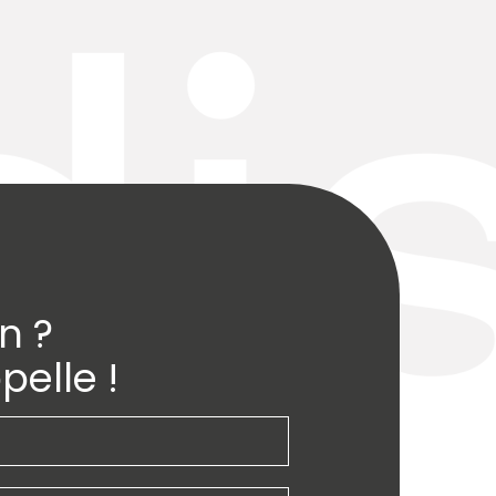
n ?
pelle !