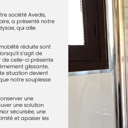
tre société Avedis,
aire, a présenté notre
sae, qui allie
mobilité réduite sont
squ’il s’agit de
eur de celle-ci présente
rêmement glissante,
e situation devient
rsque notre souplesse
 conserver une
ouver une solution
nior sécurisée, une
imité et apaiser les