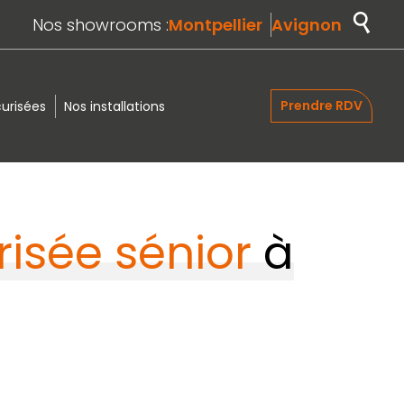
Nos showrooms :
Montpellier
Avignon
Prendre RDV
urisées
Nos installations
risée sénior
à