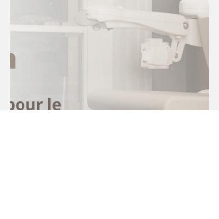
Le Kit zéro intrusion, une innovation
pour le monte-escalier droit !
Avedis et Handicare ont le plaisir de vous
présenter une nouveauté encore jamais vue
dans le milieu du monte-escalier. Cette...