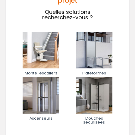
projet
Quelles solutions

recherchez-vous ?
Quelles
solutions
recherchez-
vous
?
Monte-escaliers
Plateformes
*
Ascenseurs
Douches
sécurisées